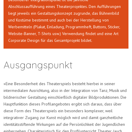
Abschlussaufführung eines Theaterprojektes. Den Aufführungen
liegt jeweils ein Gestaltungskonzept zugrunde, das Bühnenbild
und Kostüme bestimmt und auch bei der Herstellung von
Werbemitteln (Plakat, Einladung, Programmheft, Buttons, Sticker,
Website-Banner, T-Shirts usw.) Verwendung findet und eine Art
Corporate Design für das Gesamtprojekt bildet.
Ausgangspunkt
»Eine Besonderheit des Theaterspiels besteht hierbei in seiner
intermedialen Ausrichtung, also in der Integration von Tanz, Musik und
bildnerischer Gestaltung einschließlich digitaler Bildproduktionen. Die
Hauptfunktion dieses Profilangebotes ergibt sich daraus, dass über
diese Form des Theaterspiels ein besonders komplexer, weil
integrativer Zugang zur Kunst möglich wird und damit ganzheitliche
identitätsstiftende Wirkungen auf die Persönlichkeit der Jugendlichen
einhergehen. Charakteristisch für den Profilunterricht Theater (auch