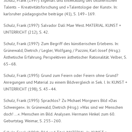
Schulz, Frank (1997): Eigenart und Entwicklung des bildnerischen
Talents – Kreativitätsforschung und »Talentologie der Kunst«. In:
karlsruher pädagogische beiträge (41), S. 149–169.
Schulz, Frank (1997): Salvador Dalí: Mae West. MATERIAL. KUNST +
UNTERRICHT (212), S. 42.
Schulz, Frank (1997): Zum Begriff des künstlerischen Erlebens. In:
Grünewald, Dietrich / Legler, Wolfgang / Pazzini, Karl-Josef (Hrsg.):
Ästhetische Erfahrung. Perspektiven ästhetischer Rationalität. Velber, S.
65–68.
Schulz, Frank (1995): Grund zum Feiern oder Feiern ohne Grund?
Anregungen und Material zu einem Bildvergleich in Sek. I. In: KUNST +
UNTERRICHT (198), S. 43–44.
Schulz, Frank (1995): Sprachlos? Zu Michael Morgners Bild »Das
Schweigen«. In: Grünewald, Dietrich (Hrsg.): »Was sind wir Menschen
doch! ...«. Menschen im Bild. Analysen. Hermann Hinkel zum 60.
Geburtstag. Weimar, S. 255–260.